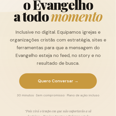
o
E
v
a
n
g
e
l
h
o
a
t
o
d
o
m
o
m
e
n
t
o
Inclusive no digital. Equipamos igrejas e
organizações cristãs com estratégia, sites e
ferramentas para que a mensagem do
Evangelho esteja no feed, no story e no
resultado de busca.
Quero Conversar →
30 minutos · Sem compromisso · Plano de ação incluso
“Pois virá o tempo em que não suportarão a sã