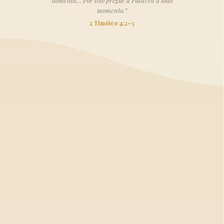
doutrina… Por isso pregue a Palavra a todo
momento.”
2 Timóteo 4:2–3