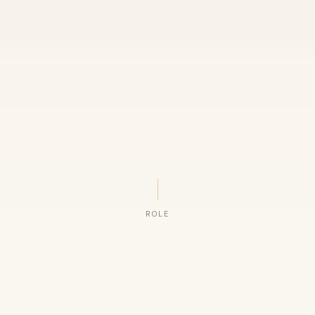
ROLE
ORGANIZAÇÕES QUE CONFIAM NO NOSSO TRABALHO