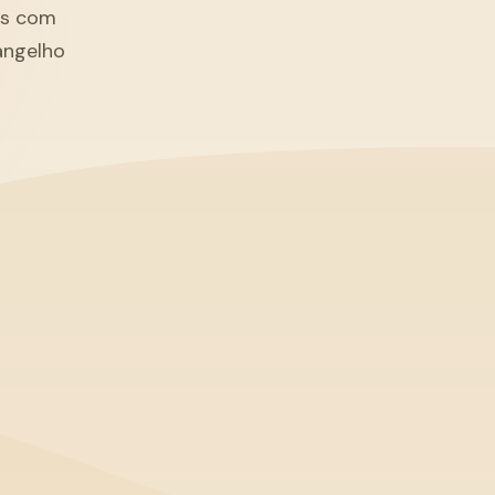
tãs com
angelho