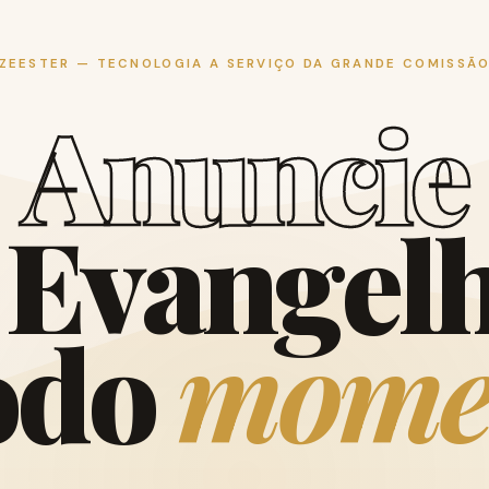
ZEESTER — TECNOLOGIA A SERVIÇO DA GRANDE COMISSÃ
A
n
u
n
c
i
e
E
v
a
n
g
e
l
o
d
o
m
o
m