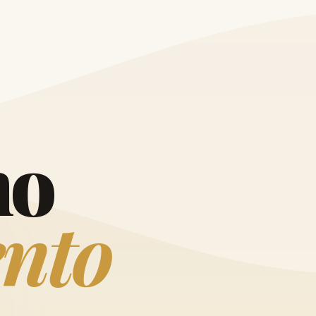
O
h
o
e
n
t
o