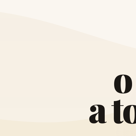
o
a
t