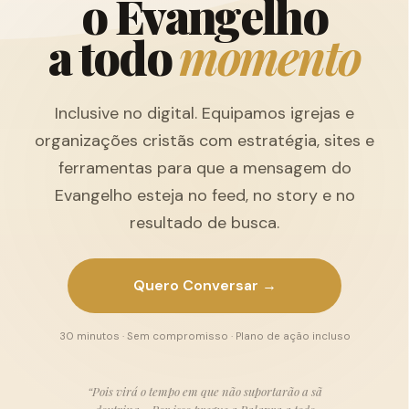
o
E
v
a
n
g
e
l
h
o
a
t
o
d
o
m
o
m
e
n
t
o
Inclusive no digital. Equipamos igrejas e
organizações cristãs com estratégia, sites e
ferramentas para que a mensagem do
Evangelho esteja no feed, no story e no
resultado de busca.
Quero Conversar →
30 minutos · Sem compromisso · Plano de ação incluso
“Pois virá o tempo em que não suportarão a sã