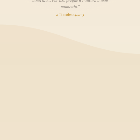
doutrina… Por isso pregue a Palavra a todo
momento.”
2 Timóteo 4:2–3