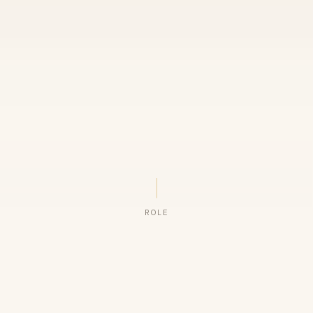
ROLE
ORGANIZAÇÕES QUE CONFIAM NO NOSSO TRABALHO