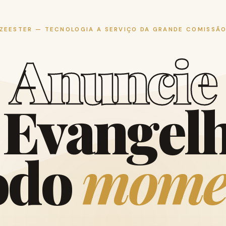
ZEESTER — TECNOLOGIA A SERVIÇO DA GRANDE COMISSÃ
A
n
u
n
c
i
e
E
v
a
n
g
e
l
o
d
o
m
o
m