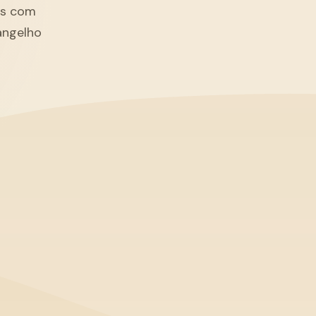
tãs com
angelho