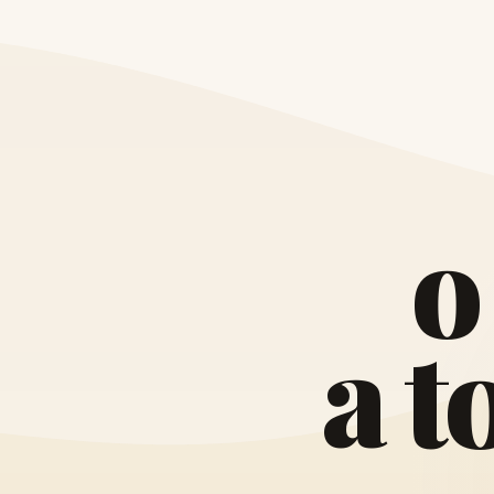
o
a
t