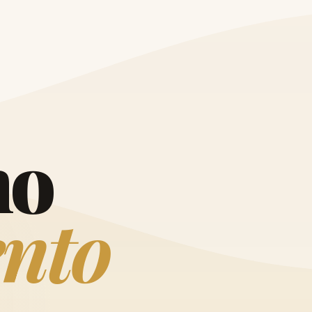
O
h
o
e
n
t
o