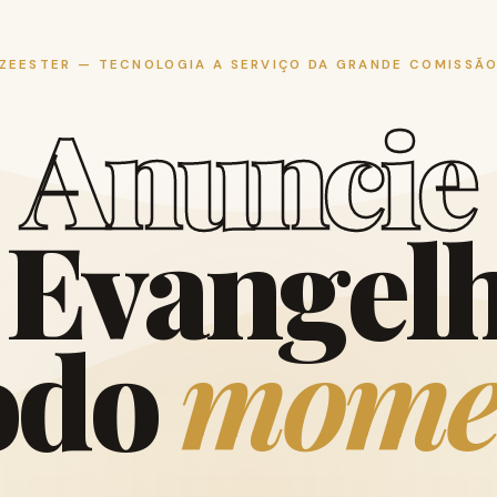
ZEESTER — TECNOLOGIA A SERVIÇO DA GRANDE COMISSÃ
A
n
u
n
c
i
e
E
v
a
n
g
e
l
o
d
o
m
o
m