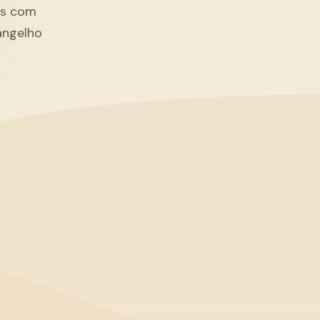
tãs com
angelho