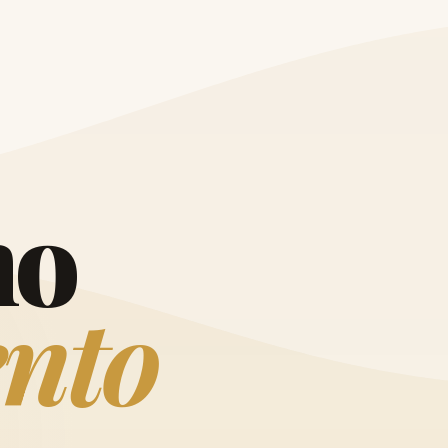
O
h
o
e
n
t
o