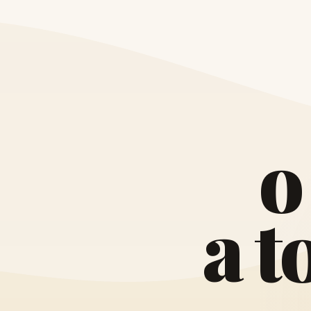
o
a
t