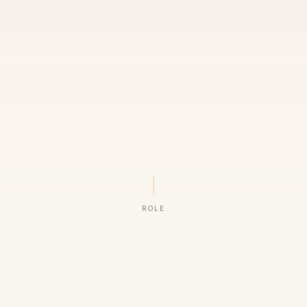
ROLE
ORGANIZAÇÕES QUE CONFIAM NO NOSSO TRABALHO