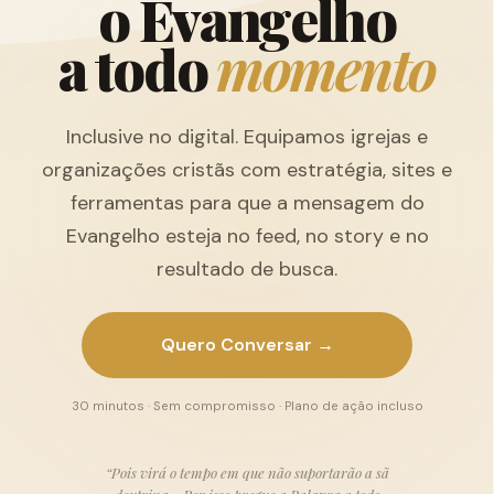
o
E
v
a
n
g
e
l
h
o
a
t
o
d
o
m
o
m
e
n
t
o
Inclusive no digital. Equipamos igrejas e
organizações cristãs com estratégia, sites e
ferramentas para que a mensagem do
Evangelho esteja no feed, no story e no
resultado de busca.
Quero Conversar →
30 minutos · Sem compromisso · Plano de ação incluso
“Pois virá o tempo em que não suportarão a sã