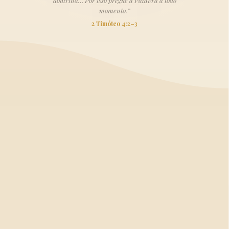
doutrina… Por isso pregue a Palavra a todo
momento.”
2 Timóteo 4:2–3