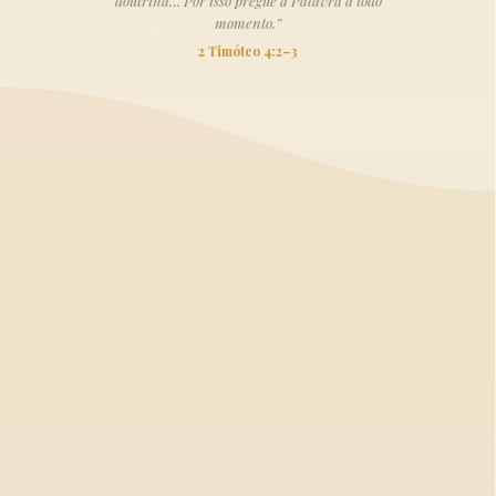
doutrina… Por isso pregue a Palavra a todo
momento.”
2 Timóteo 4:2–3