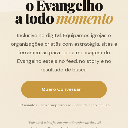
o
E
v
a
n
g
e
l
h
o
a
t
o
d
o
m
o
m
e
n
t
o
Inclusive no digital. Equipamos igrejas e
organizações cristãs com estratégia, sites e
ferramentas para que a mensagem do
Evangelho esteja no feed, no story e no
resultado de busca.
Quero Conversar →
30 minutos · Sem compromisso · Plano de ação incluso
“Pois virá o tempo em que não suportarão a sã