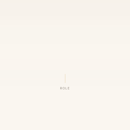
ROLE
ORGANIZAÇÕES QUE CONFIAM NO NOSSO TRABALHO