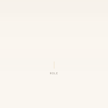
ROLE
ORGANIZAÇÕES QUE CONFIAM NO NOSSO TRABALHO