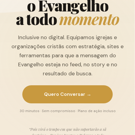
o
E
v
a
n
g
e
l
h
o
a
t
o
d
o
m
o
m
e
n
t
o
Inclusive no digital. Equipamos igrejas e
organizações cristãs com estratégia, sites e
ferramentas para que a mensagem do
Evangelho esteja no feed, no story e no
resultado de busca.
Quero Conversar →
30 minutos · Sem compromisso · Plano de ação incluso
“Pois virá o tempo em que não suportarão a sã