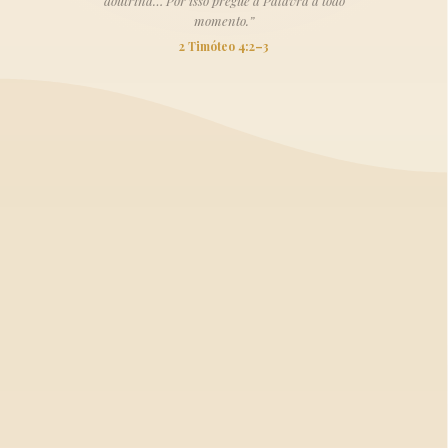
doutrina… Por isso pregue a Palavra a todo
momento.”
2 Timóteo 4:2–3