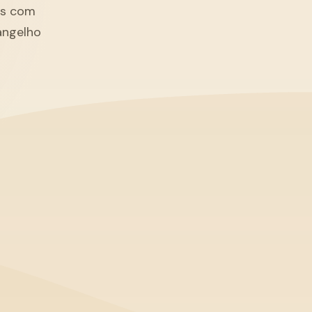
tãs com
angelho