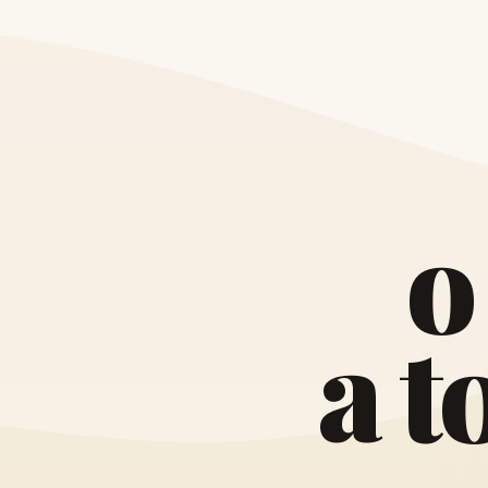
o
a
t