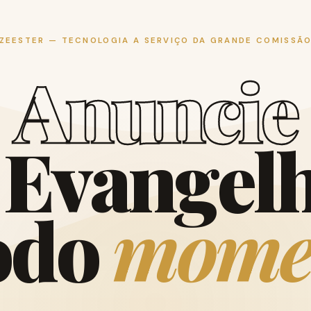
ZEESTER — TECNOLOGIA A SERVIÇO DA GRANDE COMISSÃ
A
n
u
n
c
i
e
E
v
a
n
g
e
l
o
d
o
m
o
m