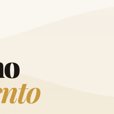
O
h
o
e
n
t
o