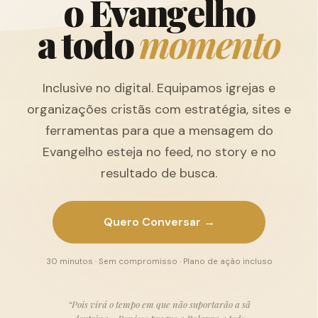
o
E
v
a
n
g
e
l
h
o
a
t
o
d
o
m
o
m
e
n
t
o
Inclusive no digital. Equipamos igrejas e
organizações cristãs com estratégia, sites e
ferramentas para que a mensagem do
Evangelho esteja no feed, no story e no
resultado de busca.
Quero Conversar →
30 minutos · Sem compromisso · Plano de ação incluso
“Pois virá o tempo em que não suportarão a sã