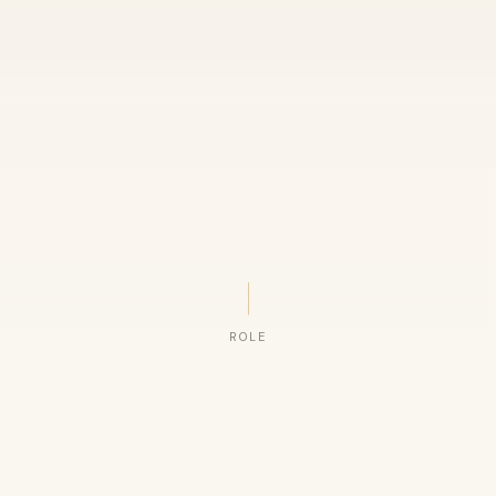
ROLE
ORGANIZAÇÕES QUE CONFIAM NO NOSSO TRABALHO