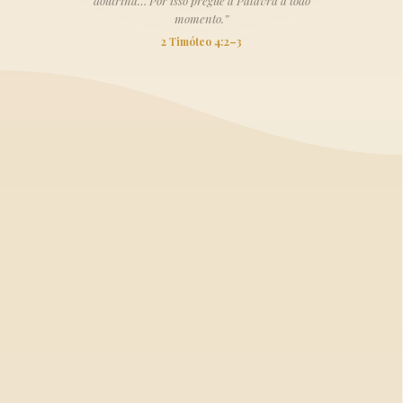
doutrina… Por isso pregue a Palavra a todo
momento.”
2 Timóteo 4:2–3