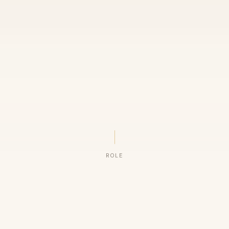
ROLE
ORGANIZAÇÕES QUE CONFIAM NO NOSSO TRABALHO