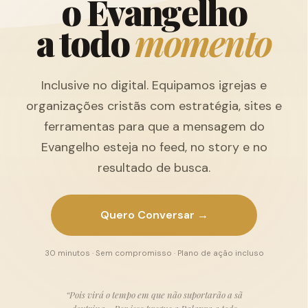
o
E
v
a
n
g
e
l
h
o
a
t
o
d
o
m
o
m
e
n
t
o
Inclusive no digital. Equipamos igrejas e
organizações cristãs com estratégia, sites e
ferramentas para que a mensagem do
Evangelho esteja no feed, no story e no
resultado de busca.
Quero Conversar →
30 minutos · Sem compromisso · Plano de ação incluso
“Pois virá o tempo em que não suportarão a sã