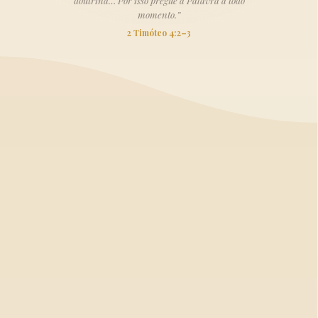
doutrina… Por isso pregue a Palavra a todo
momento.”
2 Timóteo 4:2–3