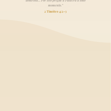
doutrina… Por isso pregue a Palavra a todo
momento.”
2 Timóteo 4:2–3