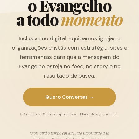
o
E
v
a
n
g
e
l
h
o
a
t
o
d
o
m
o
m
e
n
t
o
Inclusive no digital. Equipamos igrejas e
organizações cristãs com estratégia, sites e
ferramentas para que a mensagem do
Evangelho esteja no feed, no story e no
resultado de busca.
Quero Conversar →
30 minutos · Sem compromisso · Plano de ação incluso
“Pois virá o tempo em que não suportarão a sã