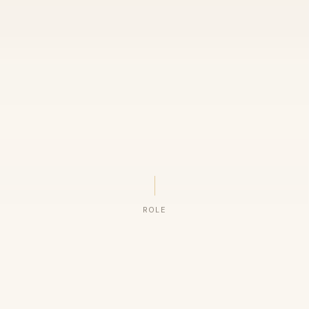
ROLE
ORGANIZAÇÕES QUE CONFIAM NO NOSSO TRABALHO