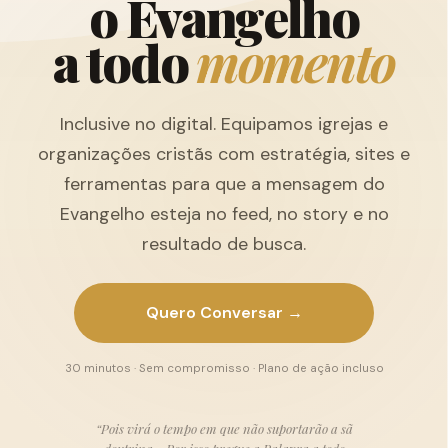
o
E
v
a
n
g
e
l
h
o
a
t
o
d
o
m
o
m
e
n
t
o
Inclusive no digital. Equipamos igrejas e
organizações cristãs com estratégia, sites e
ferramentas para que a mensagem do
Evangelho esteja no feed, no story e no
resultado de busca.
Quero Conversar →
30 minutos · Sem compromisso · Plano de ação incluso
“Pois virá o tempo em que não suportarão a sã