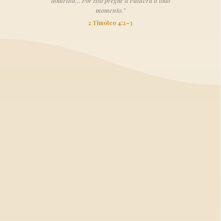
doutrina… Por isso pregue a Palavra a todo
momento.”
2 Timóteo 4:2–3