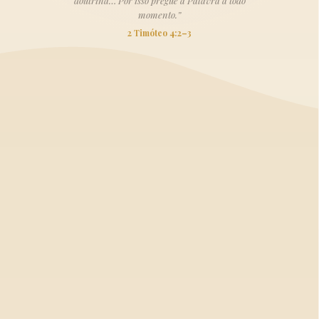
doutrina… Por isso pregue a Palavra a todo
momento.”
2 Timóteo 4:2–3