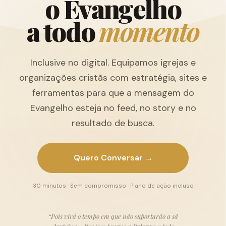
o
E
v
a
n
g
e
l
h
o
a
t
o
d
o
m
o
m
e
n
t
o
Inclusive no digital. Equipamos igrejas e
organizações cristãs com estratégia, sites e
ferramentas para que a mensagem do
Evangelho esteja no feed, no story e no
resultado de busca.
Quero Conversar →
30 minutos · Sem compromisso · Plano de ação incluso
“Pois virá o tempo em que não suportarão a sã