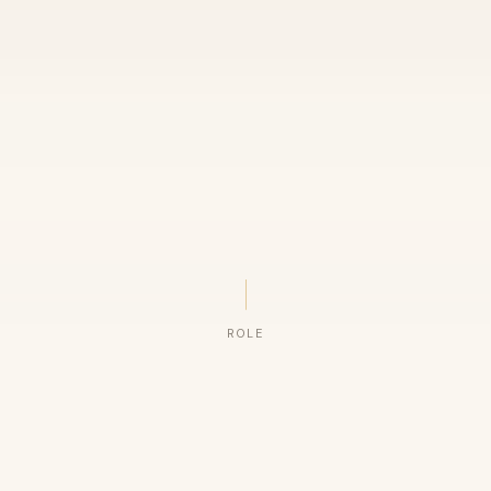
ROLE
ORGANIZAÇÕES QUE CONFIAM NO NOSSO TRABALHO