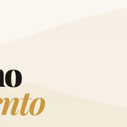
O
h
o
e
n
t
o