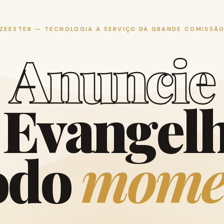
ZEESTER — TECNOLOGIA A SERVIÇO DA GRANDE COMISSÃ
A
n
u
n
c
i
e
E
v
a
n
g
e
l
o
d
o
m
o
m