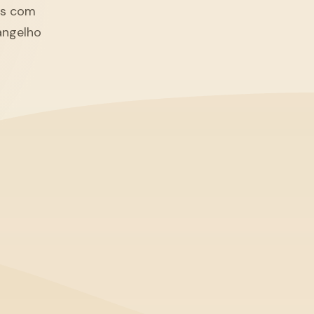
tãs com
angelho