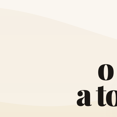
o
a
t