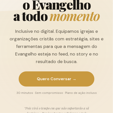
o
E
v
a
n
g
e
l
h
o
a
t
o
d
o
m
o
m
e
n
t
o
Inclusive no digital. Equipamos igrejas e
organizações cristãs com estratégia, sites e
ferramentas para que a mensagem do
Evangelho esteja no feed, no story e no
resultado de busca.
Quero Conversar →
30 minutos · Sem compromisso · Plano de ação incluso
“Pois virá o tempo em que não suportarão a sã