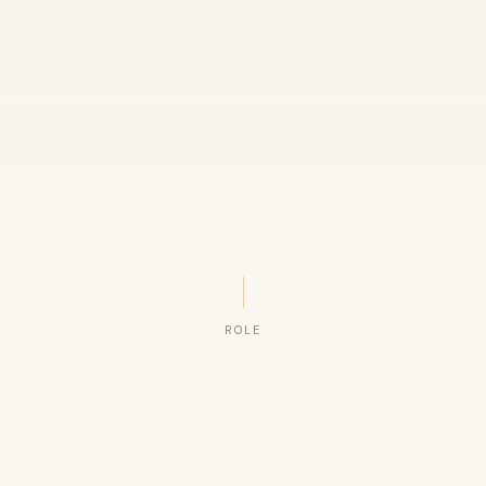
ROLE
ORGANIZAÇÕES QUE CONFIAM NO NOSSO TRABALHO