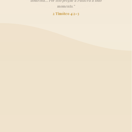
doutrina… Por isso pregue a Palavra a todo
momento.”
2 Timóteo 4:2–3