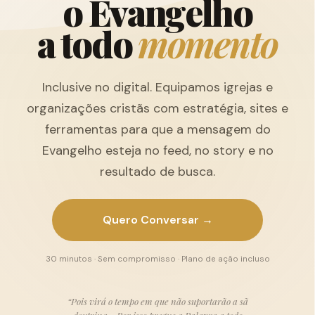
o
E
v
a
n
g
e
l
h
o
a
t
o
d
o
m
o
m
e
n
t
o
Inclusive no digital. Equipamos igrejas e
organizações cristãs com estratégia, sites e
ferramentas para que a mensagem do
Evangelho esteja no feed, no story e no
resultado de busca.
Quero Conversar →
30 minutos · Sem compromisso · Plano de ação incluso
“Pois virá o tempo em que não suportarão a sã