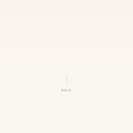
ROLE
ORGANIZAÇÕES QUE CONFIAM NO NOSSO TRABALHO