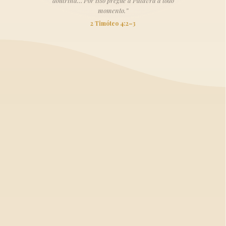
doutrina… Por isso pregue a Palavra a todo
momento.”
2 Timóteo 4:2–3