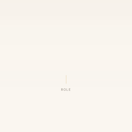
ROLE
ORGANIZAÇÕES QUE CONFIAM NO NOSSO TRABALHO