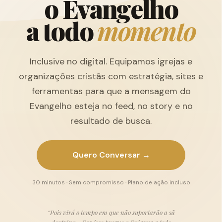
o
E
v
a
n
g
e
l
h
o
a
t
o
d
o
m
o
m
e
n
t
o
Inclusive no digital. Equipamos igrejas e
organizações cristãs com estratégia, sites e
ferramentas para que a mensagem do
Evangelho esteja no feed, no story e no
resultado de busca.
Quero Conversar →
30 minutos · Sem compromisso · Plano de ação incluso
“Pois virá o tempo em que não suportarão a sã