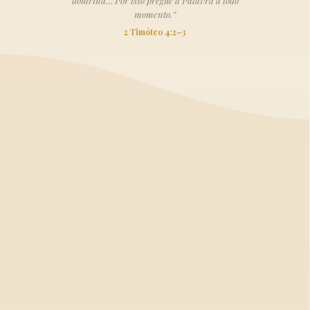
doutrina… Por isso pregue a Palavra a todo
momento.”
2 Timóteo 4:2–3