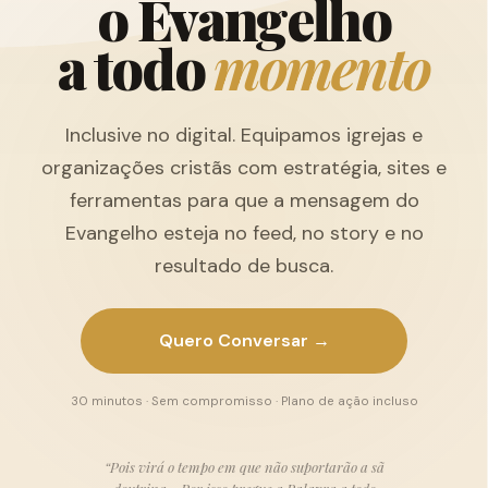
o
E
v
a
n
g
e
l
h
o
a
t
o
d
o
m
o
m
e
n
t
o
Inclusive no digital. Equipamos igrejas e
organizações cristãs com estratégia, sites e
ferramentas para que a mensagem do
Evangelho esteja no feed, no story e no
resultado de busca.
Quero Conversar →
30 minutos · Sem compromisso · Plano de ação incluso
“Pois virá o tempo em que não suportarão a sã