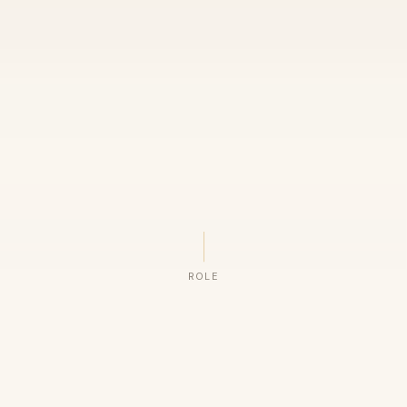
ROLE
ORGANIZAÇÕES QUE CONFIAM NO NOSSO TRABALHO