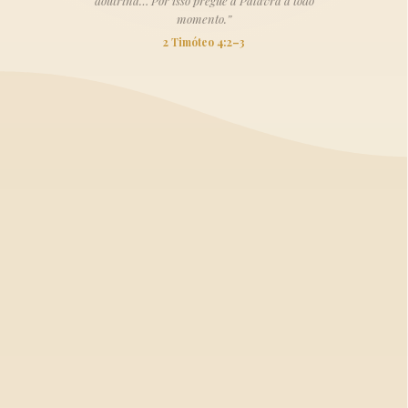
doutrina… Por isso pregue a Palavra a todo
momento.”
2 Timóteo 4:2–3