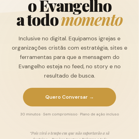
o
E
v
a
n
g
e
l
h
o
a
t
o
d
o
m
o
m
e
n
t
o
Inclusive no digital. Equipamos igrejas e
organizações cristãs com estratégia, sites e
ferramentas para que a mensagem do
Evangelho esteja no feed, no story e no
resultado de busca.
Quero Conversar →
30 minutos · Sem compromisso · Plano de ação incluso
“Pois virá o tempo em que não suportarão a sã