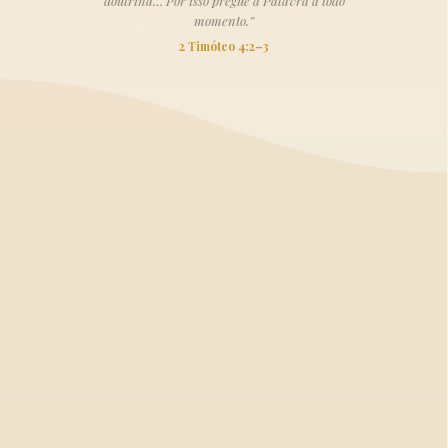
doutrina… Por isso pregue a Palavra a todo
momento.”
2 Timóteo 4:2–3