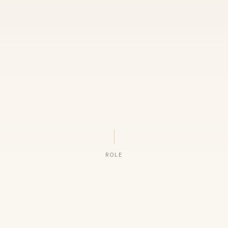
ROLE
ORGANIZAÇÕES QUE CONFIAM NO NOSSO TRABALHO