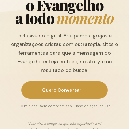
o
E
v
a
n
g
e
l
h
o
a
t
o
d
o
m
o
m
e
n
t
o
Inclusive no digital. Equipamos igrejas e
organizações cristãs com estratégia, sites e
ferramentas para que a mensagem do
Evangelho esteja no feed, no story e no
resultado de busca.
Quero Conversar →
30 minutos · Sem compromisso · Plano de ação incluso
“Pois virá o tempo em que não suportarão a sã