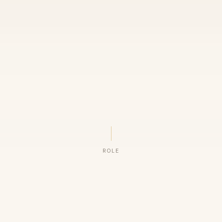
ROLE
ORGANIZAÇÕES QUE CONFIAM NO NOSSO TRABALHO