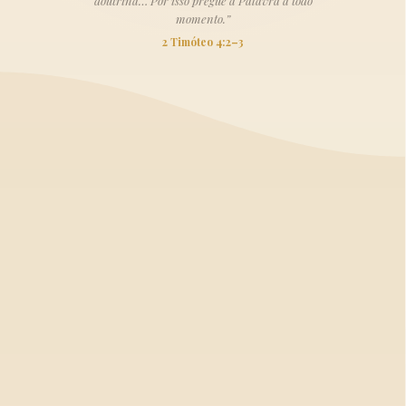
doutrina… Por isso pregue a Palavra a todo
momento.”
2 Timóteo 4:2–3