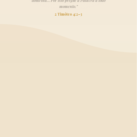
doutrina… Por isso pregue a Palavra a todo
momento.”
2 Timóteo 4:2–3