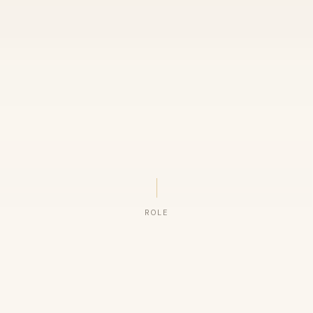
ROLE
ORGANIZAÇÕES QUE CONFIAM NO NOSSO TRABALHO