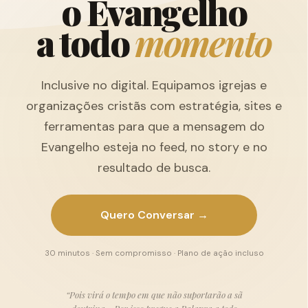
o
E
v
a
n
g
e
l
h
o
a
t
o
d
o
m
o
m
e
n
t
o
Inclusive no digital. Equipamos igrejas e
organizações cristãs com estratégia, sites e
ferramentas para que a mensagem do
Evangelho esteja no feed, no story e no
resultado de busca.
Quero Conversar →
30 minutos · Sem compromisso · Plano de ação incluso
“Pois virá o tempo em que não suportarão a sã