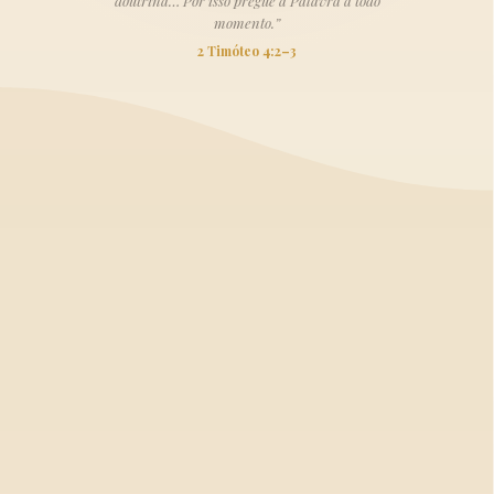
doutrina… Por isso pregue a Palavra a todo
momento.”
2 Timóteo 4:2–3