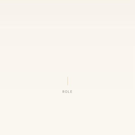
ROLE
ORGANIZAÇÕES QUE CONFIAM NO NOSSO TRABALHO