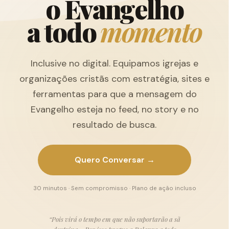
o
E
v
a
n
g
e
l
h
o
a
t
o
d
o
m
o
m
e
n
t
o
Inclusive no digital. Equipamos igrejas e
organizações cristãs com estratégia, sites e
ferramentas para que a mensagem do
Evangelho esteja no feed, no story e no
resultado de busca.
Quero Conversar →
30 minutos · Sem compromisso · Plano de ação incluso
“Pois virá o tempo em que não suportarão a sã