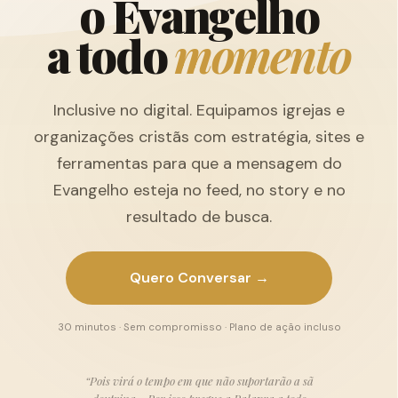
o
E
v
a
n
g
e
l
h
o
a
t
o
d
o
m
o
m
e
n
t
o
Inclusive no digital. Equipamos igrejas e
organizações cristãs com estratégia, sites e
ferramentas para que a mensagem do
Evangelho esteja no feed, no story e no
resultado de busca.
Quero Conversar →
30 minutos · Sem compromisso · Plano de ação incluso
“Pois virá o tempo em que não suportarão a sã