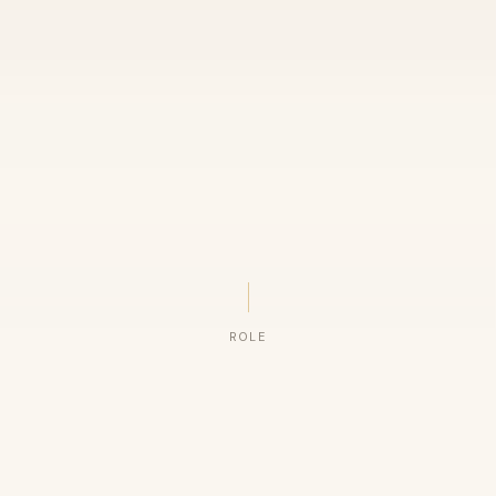
ROLE
ORGANIZAÇÕES QUE CONFIAM NO NOSSO TRABALHO