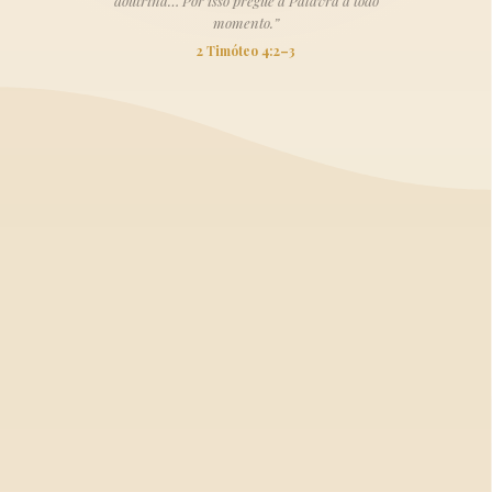
doutrina… Por isso pregue a Palavra a todo
momento.”
2 Timóteo 4:2–3