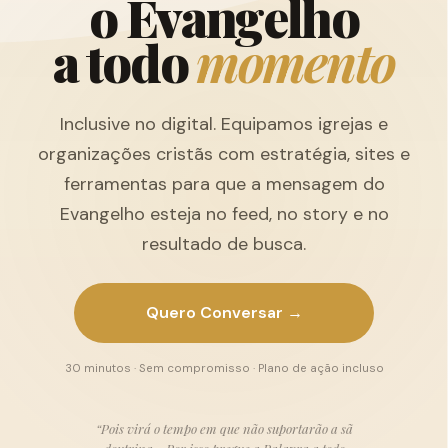
o
E
v
a
n
g
e
l
h
o
a
t
o
d
o
m
o
m
e
n
t
o
Inclusive no digital. Equipamos igrejas e
organizações cristãs com estratégia, sites e
ferramentas para que a mensagem do
Evangelho esteja no feed, no story e no
resultado de busca.
Quero Conversar →
30 minutos · Sem compromisso · Plano de ação incluso
“Pois virá o tempo em que não suportarão a sã