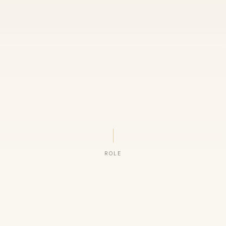
ROLE
ORGANIZAÇÕES QUE CONFIAM NO NOSSO TRABALHO