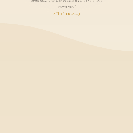
doutrina… Por isso pregue a Palavra a todo
momento.”
2 Timóteo 4:2–3