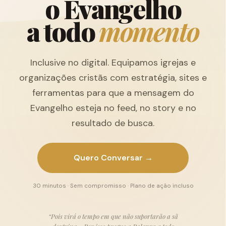
o
E
v
a
n
g
e
l
h
o
a
t
o
d
o
m
o
m
e
n
t
o
Inclusive no digital. Equipamos igrejas e
organizações cristãs com estratégia, sites e
ferramentas para que a mensagem do
Evangelho esteja no feed, no story e no
resultado de busca.
Quero Conversar →
30 minutos · Sem compromisso · Plano de ação incluso
“Pois virá o tempo em que não suportarão a sã