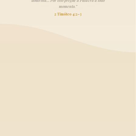
doutrina… Por isso pregue a Palavra a todo
momento.”
2 Timóteo 4:2–3