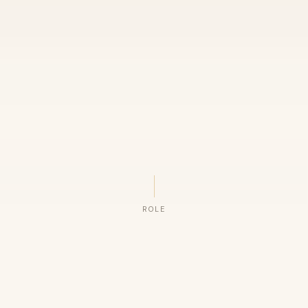
ROLE
ORGANIZAÇÕES QUE CONFIAM NO NOSSO TRABALHO