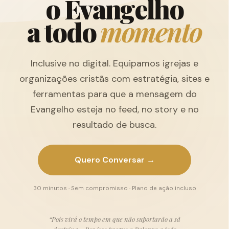
o
E
v
a
n
g
e
l
h
o
a
t
o
d
o
m
o
m
e
n
t
o
Inclusive no digital. Equipamos igrejas e
organizações cristãs com estratégia, sites e
ferramentas para que a mensagem do
Evangelho esteja no feed, no story e no
resultado de busca.
Quero Conversar →
30 minutos · Sem compromisso · Plano de ação incluso
“Pois virá o tempo em que não suportarão a sã