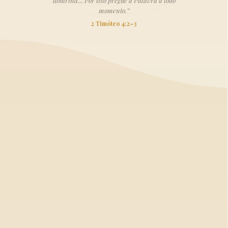
doutrina… Por isso pregue a Palavra a todo
momento.”
2 Timóteo 4:2–3