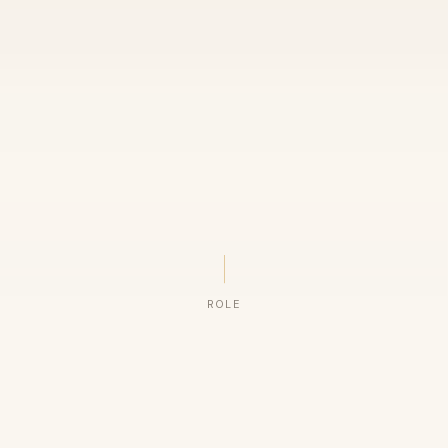
ROLE
ORGANIZAÇÕES QUE CONFIAM NO NOSSO TRABALHO