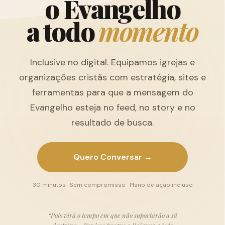
o
E
v
a
n
g
e
l
h
o
a
t
o
d
o
m
o
m
e
n
t
o
Inclusive no digital. Equipamos igrejas e
organizações cristãs com estratégia, sites e
ferramentas para que a mensagem do
Evangelho esteja no feed, no story e no
resultado de busca.
Quero Conversar →
30 minutos · Sem compromisso · Plano de ação incluso
“Pois virá o tempo em que não suportarão a sã