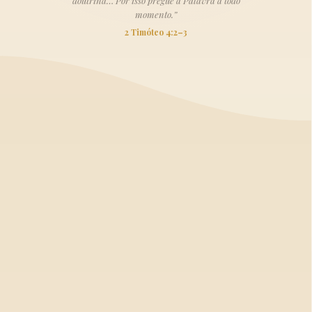
doutrina… Por isso pregue a Palavra a todo
momento.”
2 Timóteo 4:2–3