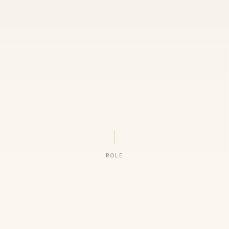
ROLE
ORGANIZAÇÕES QUE CONFIAM NO NOSSO TRABALHO