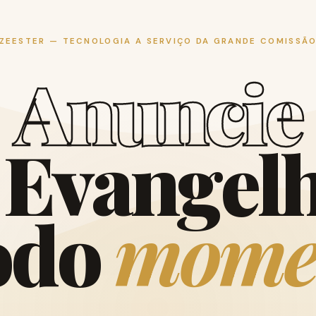
ZEESTER — TECNOLOGIA A SERVIÇO DA GRANDE COMISSÃ
A
n
u
n
c
i
e
E
v
a
n
g
e
l
o
d
o
m
o
m