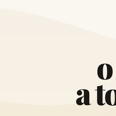
o
a
t