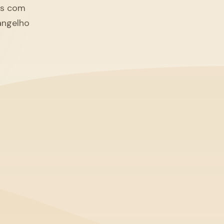
tãs com
angelho