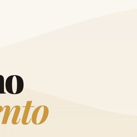
O
h
o
e
n
t
o