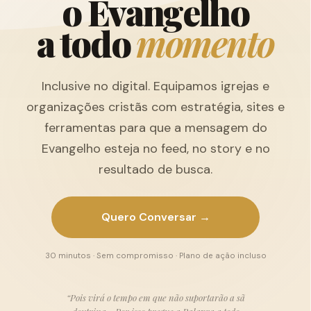
o
E
v
a
n
g
e
l
h
o
a
t
o
d
o
m
o
m
e
n
t
o
Inclusive no digital. Equipamos igrejas e
organizações cristãs com estratégia, sites e
ferramentas para que a mensagem do
Evangelho esteja no feed, no story e no
resultado de busca.
Quero Conversar →
30 minutos · Sem compromisso · Plano de ação incluso
“Pois virá o tempo em que não suportarão a sã