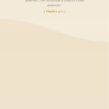
doutrina… Por isso pregue a Palavra a todo
momento.”
2 Timóteo 4:2–3