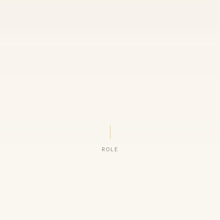
ROLE
ORGANIZAÇÕES QUE CONFIAM NO NOSSO TRABALHO