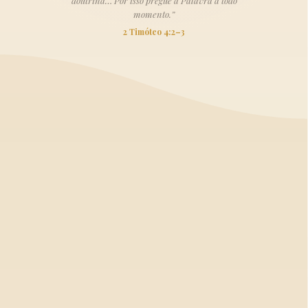
doutrina… Por isso pregue a Palavra a todo
momento.”
2 Timóteo 4:2–3