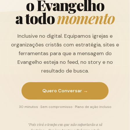
o
E
v
a
n
g
e
l
h
o
a
t
o
d
o
m
o
m
e
n
t
o
Inclusive no digital. Equipamos igrejas e
organizações cristãs com estratégia, sites e
ferramentas para que a mensagem do
Evangelho esteja no feed, no story e no
resultado de busca.
Quero Conversar →
30 minutos · Sem compromisso · Plano de ação incluso
“Pois virá o tempo em que não suportarão a sã