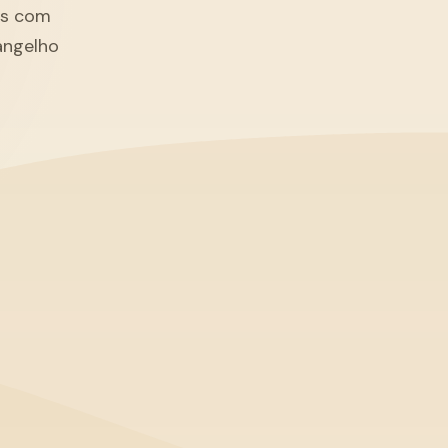
tãs com
angelho