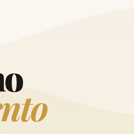
O
h
o
e
n
t
o