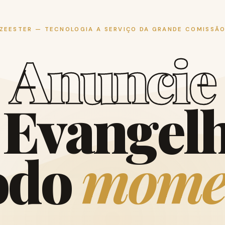
ZEESTER — TECNOLOGIA A SERVIÇO DA GRANDE COMISSÃ
A
n
u
n
c
i
e
E
v
a
n
g
e
l
o
d
o
m
o
m