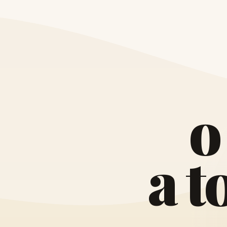
o
a
t