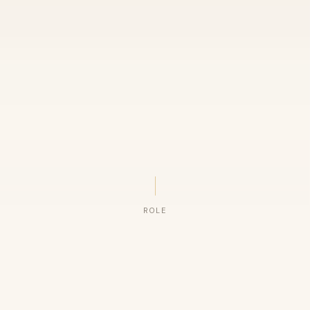
ROLE
ORGANIZAÇÕES QUE CONFIAM NO NOSSO TRABALHO