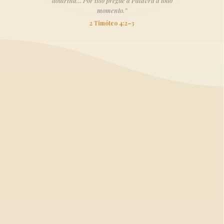
doutrina… Por isso pregue a Palavra a todo
momento.”
2 Timóteo 4:2–3