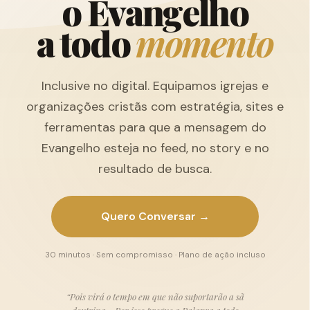
o
E
v
a
n
g
e
l
h
o
a
t
o
d
o
m
o
m
e
n
t
o
Inclusive no digital. Equipamos igrejas e
organizações cristãs com estratégia, sites e
ferramentas para que a mensagem do
Evangelho esteja no feed, no story e no
resultado de busca.
Quero Conversar →
30 minutos · Sem compromisso · Plano de ação incluso
“Pois virá o tempo em que não suportarão a sã