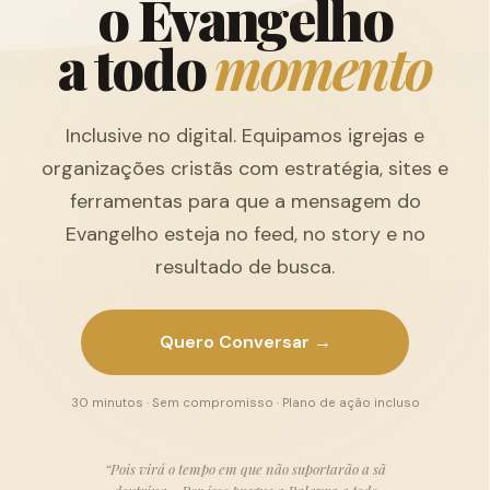
o
E
v
a
n
g
e
l
h
o
a
t
o
d
o
m
o
m
e
n
t
o
Inclusive no digital. Equipamos igrejas e
organizações cristãs com estratégia, sites e
ferramentas para que a mensagem do
Evangelho esteja no feed, no story e no
resultado de busca.
Quero Conversar →
30 minutos · Sem compromisso · Plano de ação incluso
“Pois virá o tempo em que não suportarão a sã