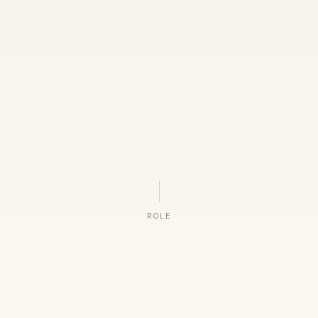
ROLE
ORGANIZAÇÕES QUE CONFIAM NO NOSSO TRABALHO