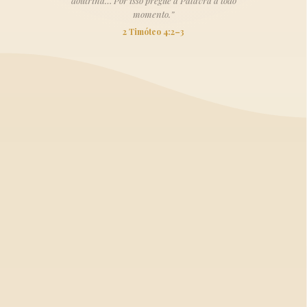
doutrina… Por isso pregue a Palavra a todo
momento.”
2 Timóteo 4:2–3