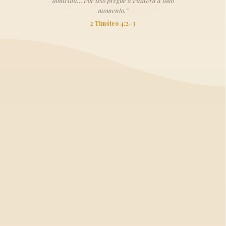
doutrina… Por isso pregue a Palavra a todo
momento.”
2 Timóteo 4:2–3