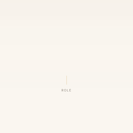
ROLE
ORGANIZAÇÕES QUE CONFIAM NO NOSSO TRABALHO