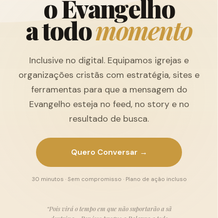
o
E
v
a
n
g
e
l
h
o
a
t
o
d
o
m
o
m
e
n
t
o
Inclusive no digital. Equipamos igrejas e
organizações cristãs com estratégia, sites e
ferramentas para que a mensagem do
Evangelho esteja no feed, no story e no
resultado de busca.
Quero Conversar →
30 minutos · Sem compromisso · Plano de ação incluso
“Pois virá o tempo em que não suportarão a sã