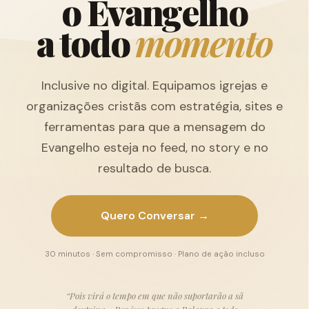
o
E
v
a
n
g
e
l
h
o
a
t
o
d
o
m
o
m
e
n
t
o
Inclusive no digital. Equipamos igrejas e
organizações cristãs com estratégia, sites e
ferramentas para que a mensagem do
Evangelho esteja no feed, no story e no
resultado de busca.
Quero Conversar →
30 minutos · Sem compromisso · Plano de ação incluso
“Pois virá o tempo em que não suportarão a sã