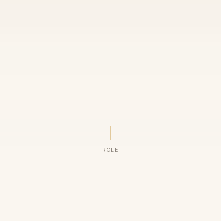
ROLE
ORGANIZAÇÕES QUE CONFIAM NO NOSSO TRABALHO