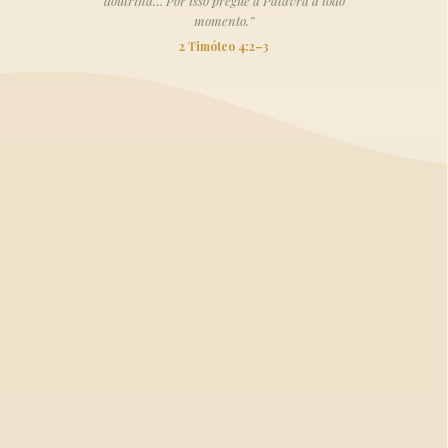
doutrina… Por isso pregue a Palavra a todo
momento.”
2 Timóteo 4:2–3