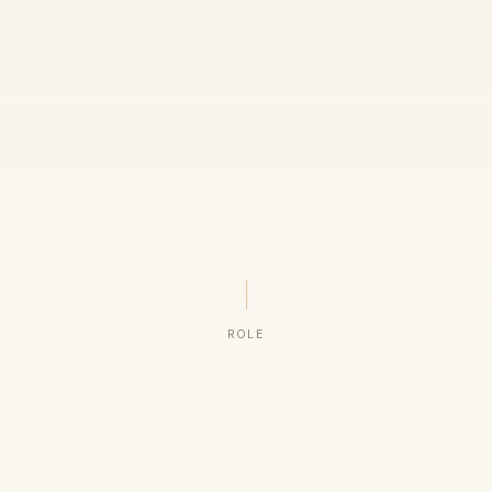
ROLE
ORGANIZAÇÕES QUE CONFIAM NO NOSSO TRABALHO