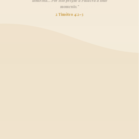
doutrina… Por isso pregue a Palavra a todo
momento.”
2 Timóteo 4:2–3