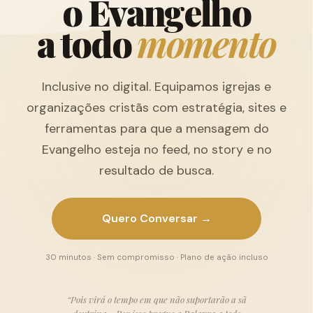
o
E
v
a
n
g
e
l
h
o
a
t
o
d
o
m
o
m
e
n
t
o
Inclusive no digital. Equipamos igrejas e
organizações cristãs com estratégia, sites e
ferramentas para que a mensagem do
Evangelho esteja no feed, no story e no
resultado de busca.
Quero Conversar →
30 minutos · Sem compromisso · Plano de ação incluso
“Pois virá o tempo em que não suportarão a sã