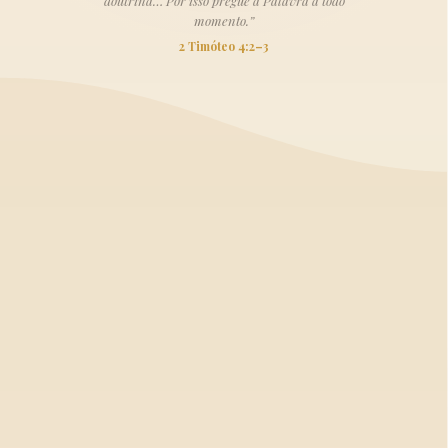
doutrina… Por isso pregue a Palavra a todo
momento.”
2 Timóteo 4:2–3