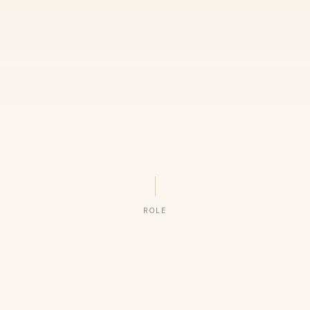
ROLE
ORGANIZAÇÕES QUE CONFIAM NO NOSSO TRABALHO