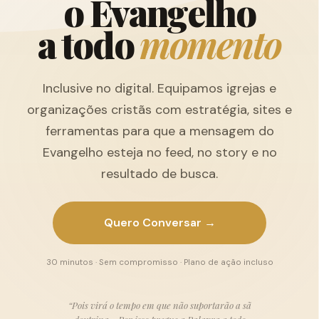
o
E
v
a
n
g
e
l
h
o
a
t
o
d
o
m
o
m
e
n
t
o
Inclusive no digital. Equipamos igrejas e
organizações cristãs com estratégia, sites e
ferramentas para que a mensagem do
Evangelho esteja no feed, no story e no
resultado de busca.
Quero Conversar →
30 minutos · Sem compromisso · Plano de ação incluso
“Pois virá o tempo em que não suportarão a sã