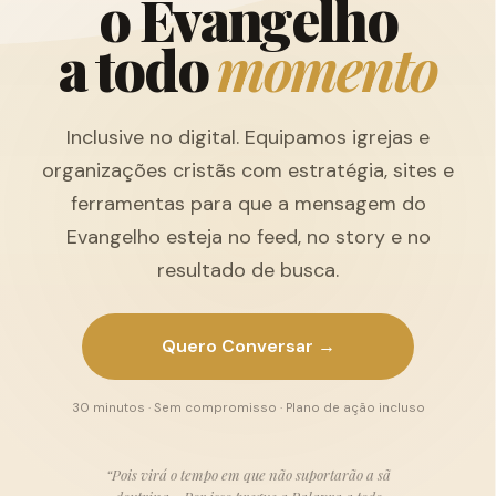
o
E
v
a
n
g
e
l
h
o
a
t
o
d
o
m
o
m
e
n
t
o
Inclusive no digital. Equipamos igrejas e
organizações cristãs com estratégia, sites e
ferramentas para que a mensagem do
Evangelho esteja no feed, no story e no
resultado de busca.
Quero Conversar →
30 minutos · Sem compromisso · Plano de ação incluso
“Pois virá o tempo em que não suportarão a sã