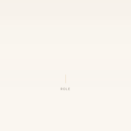
ROLE
ORGANIZAÇÕES QUE CONFIAM NO NOSSO TRABALHO