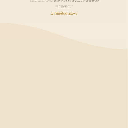
doutrina… Por isso pregue a Palavra a todo
momento.”
2 Timóteo 4:2–3