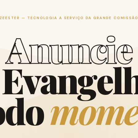
ZEESTER — TECNOLOGIA A SERVIÇO DA GRANDE COMISSÃ
A
n
u
n
c
i
e
E
v
a
n
g
e
l
o
d
o
m
o
m