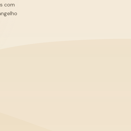
tãs com
angelho