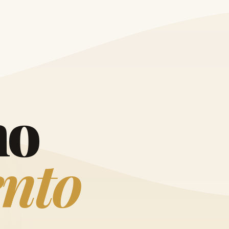
O
h
o
e
n
t
o