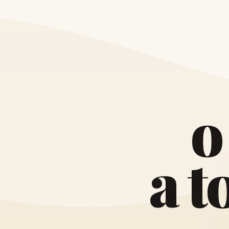
o
a
t