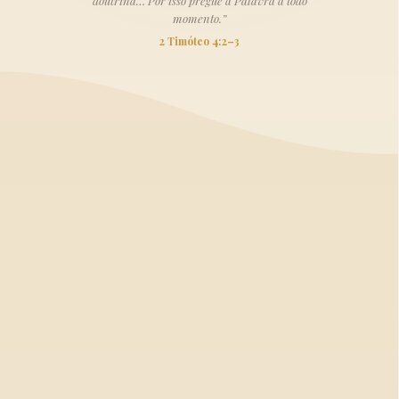
doutrina… Por isso pregue a Palavra a todo
momento.”
2 Timóteo 4:2–3