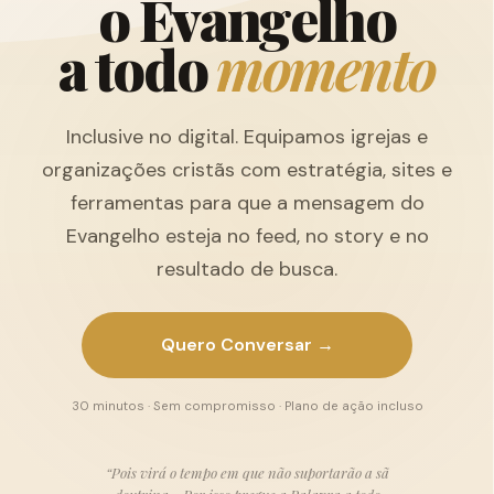
o
E
v
a
n
g
e
l
h
o
a
t
o
d
o
m
o
m
e
n
t
o
Inclusive no digital. Equipamos igrejas e
organizações cristãs com estratégia, sites e
ferramentas para que a mensagem do
Evangelho esteja no feed, no story e no
resultado de busca.
Quero Conversar →
30 minutos · Sem compromisso · Plano de ação incluso
“Pois virá o tempo em que não suportarão a sã