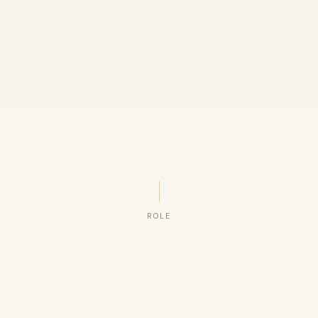
ROLE
ORGANIZAÇÕES QUE CONFIAM NO NOSSO TRABALHO