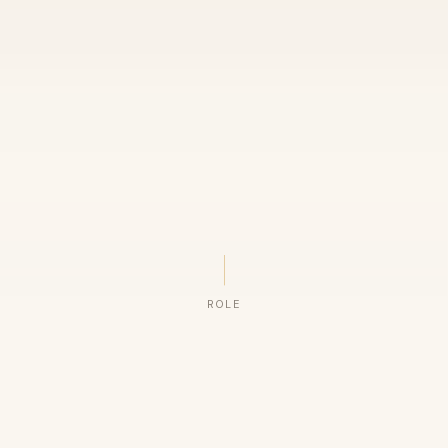
ROLE
ORGANIZAÇÕES QUE CONFIAM NO NOSSO TRABALHO