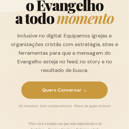
o
E
v
a
n
g
e
l
h
o
a
t
o
d
o
m
o
m
e
n
t
o
Inclusive no digital. Equipamos igrejas e
organizações cristãs com estratégia, sites e
ferramentas para que a mensagem do
Evangelho esteja no feed, no story e no
resultado de busca.
Quero Conversar →
30 minutos · Sem compromisso · Plano de ação incluso
“Pois virá o tempo em que não suportarão a sã