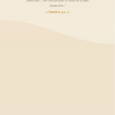
doutrina… Por isso pregue a Palavra a todo
momento.”
2 Timóteo 4:2–3