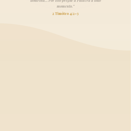
doutrina… Por isso pregue a Palavra a todo
momento.”
2 Timóteo 4:2–3