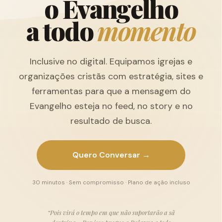
o
E
v
a
n
g
e
l
h
o
a
t
o
d
o
m
o
m
e
n
t
o
Inclusive no digital. Equipamos igrejas e
organizações cristãs com estratégia, sites e
ferramentas para que a mensagem do
Evangelho esteja no feed, no story e no
resultado de busca.
Quero Conversar →
30 minutos · Sem compromisso · Plano de ação incluso
“Pois virá o tempo em que não suportarão a sã