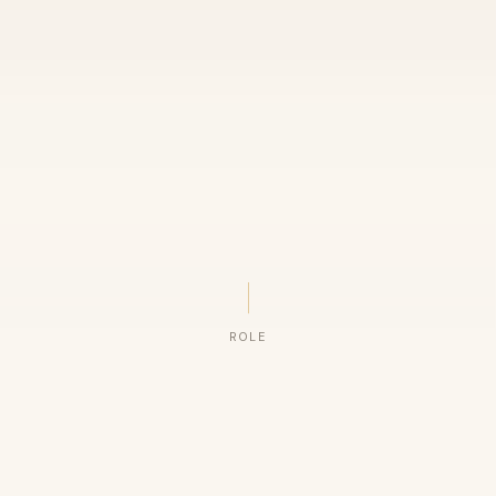
ROLE
ORGANIZAÇÕES QUE CONFIAM NO NOSSO TRABALHO