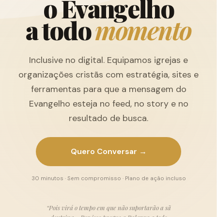
o
E
v
a
n
g
e
l
h
o
a
t
o
d
o
m
o
m
e
n
t
o
Inclusive no digital. Equipamos igrejas e
organizações cristãs com estratégia, sites e
ferramentas para que a mensagem do
Evangelho esteja no feed, no story e no
resultado de busca.
Quero Conversar →
30 minutos · Sem compromisso · Plano de ação incluso
“Pois virá o tempo em que não suportarão a sã