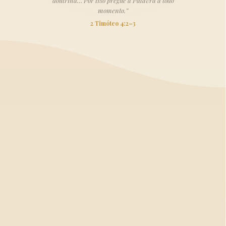
doutrina… Por isso pregue a Palavra a todo
momento.”
2 Timóteo 4:2–3