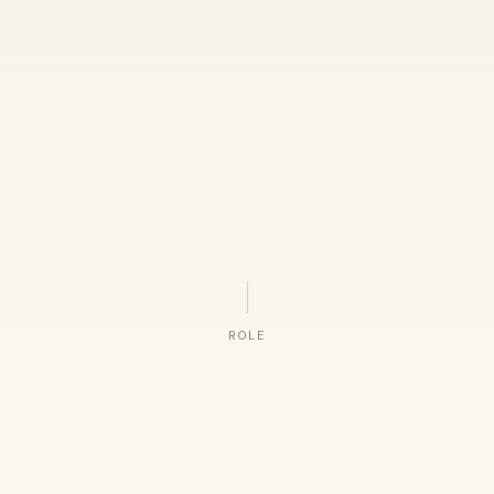
ROLE
ORGANIZAÇÕES QUE CONFIAM NO NOSSO TRABALHO