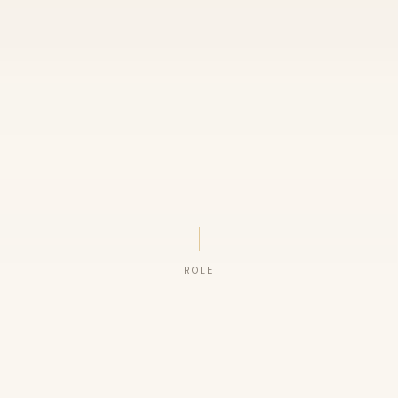
ROLE
ORGANIZAÇÕES QUE CONFIAM NO NOSSO TRABALHO