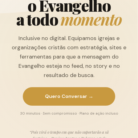
o
E
v
a
n
g
e
l
h
o
a
t
o
d
o
m
o
m
e
n
t
o
Inclusive no digital. Equipamos igrejas e
organizações cristãs com estratégia, sites e
ferramentas para que a mensagem do
Evangelho esteja no feed, no story e no
resultado de busca.
Quero Conversar →
30 minutos · Sem compromisso · Plano de ação incluso
“Pois virá o tempo em que não suportarão a sã