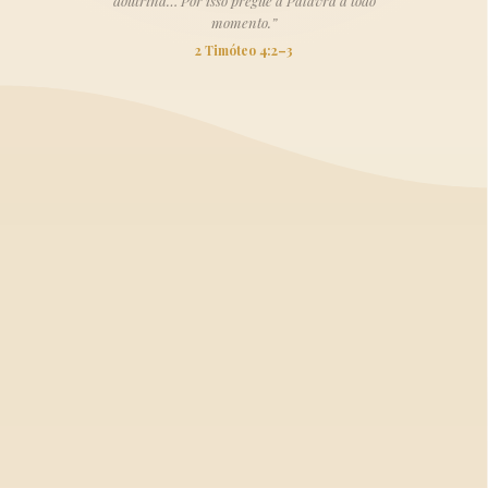
doutrina… Por isso pregue a Palavra a todo
momento.”
2 Timóteo 4:2–3