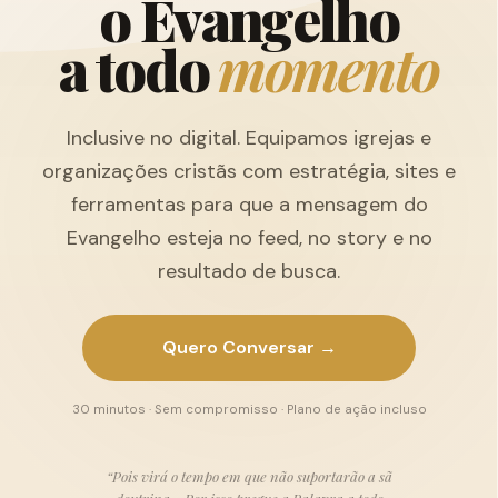
o
E
v
a
n
g
e
l
h
o
a
t
o
d
o
m
o
m
e
n
t
o
Inclusive no digital. Equipamos igrejas e
organizações cristãs com estratégia, sites e
ferramentas para que a mensagem do
Evangelho esteja no feed, no story e no
resultado de busca.
Quero Conversar →
30 minutos · Sem compromisso · Plano de ação incluso
“Pois virá o tempo em que não suportarão a sã