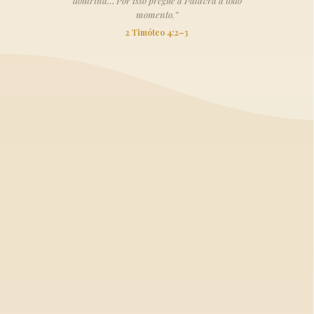
doutrina… Por isso pregue a Palavra a todo
momento.”
2 Timóteo 4:2–3