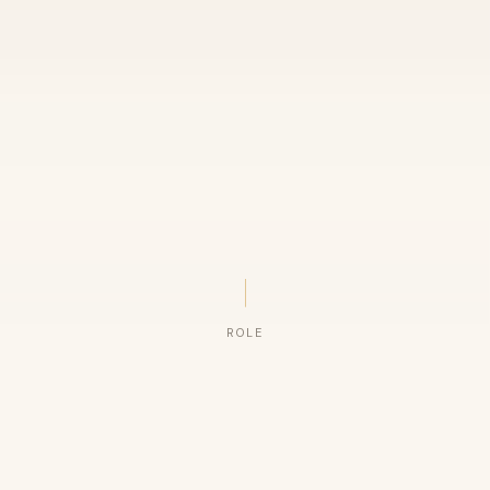
ROLE
ORGANIZAÇÕES QUE CONFIAM NO NOSSO TRABALHO