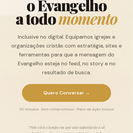
o
E
v
a
n
g
e
l
h
o
a
t
o
d
o
m
o
m
e
n
t
o
Inclusive no digital. Equipamos igrejas e
organizações cristãs com estratégia, sites e
ferramentas para que a mensagem do
Evangelho esteja no feed, no story e no
resultado de busca.
Quero Conversar →
30 minutos · Sem compromisso · Plano de ação incluso
“Pois virá o tempo em que não suportarão a sã