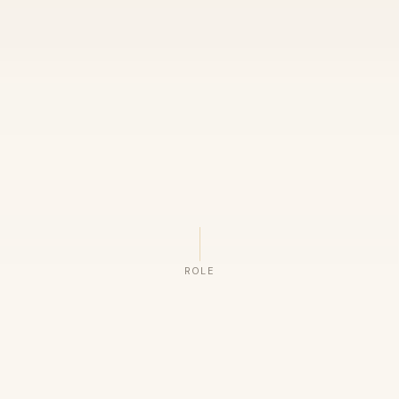
ROLE
ORGANIZAÇÕES QUE CONFIAM NO NOSSO TRABALHO