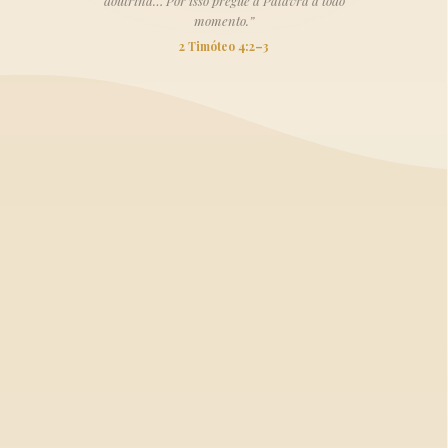
doutrina… Por isso pregue a Palavra a todo
momento.”
2 Timóteo 4:2–3