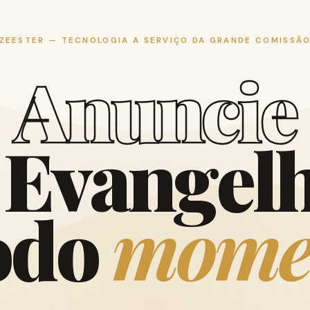
ZEESTER — TECNOLOGIA A SERVIÇO DA GRANDE COMISSÃ
A
n
u
n
c
i
e
E
v
a
n
g
e
l
o
d
o
m
o
m