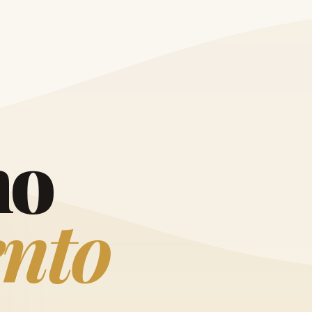
O
h
o
e
n
t
o