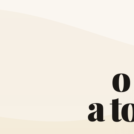
o
a
t