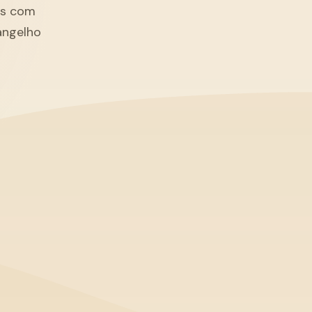
tãs com
angelho