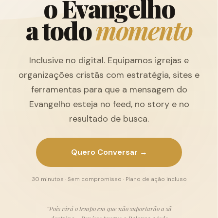
o
E
v
a
n
g
e
l
h
o
a
t
o
d
o
m
o
m
e
n
t
o
Inclusive no digital. Equipamos igrejas e
organizações cristãs com estratégia, sites e
ferramentas para que a mensagem do
Evangelho esteja no feed, no story e no
resultado de busca.
Quero Conversar →
30 minutos · Sem compromisso · Plano de ação incluso
“Pois virá o tempo em que não suportarão a sã