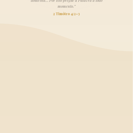
doutrina… Por isso pregue a Palavra a todo
momento.”
2 Timóteo 4:2–3