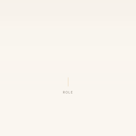
ROLE
ORGANIZAÇÕES QUE CONFIAM NO NOSSO TRABALHO