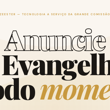
ZEESTER — TECNOLOGIA A SERVIÇO DA GRANDE COMISSÃ
A
n
u
n
c
i
e
E
v
a
n
g
e
l
o
d
o
m
o
m