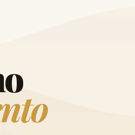
O
h
o
e
n
t
o