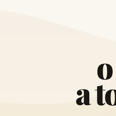
o
a
t